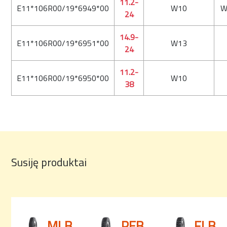
11.2-
E11*106R00/19*6949*00
W10
W
24
14.9-
E11*106R00/19*6951*00
W13
24
11.2-
E11*106R00/19*6950*00
W10
38
Susiję produktai
MLB
PEB
FLB