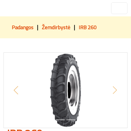
|
|
Padangos
Žemdirbystė
IRB 260
Previous
Next