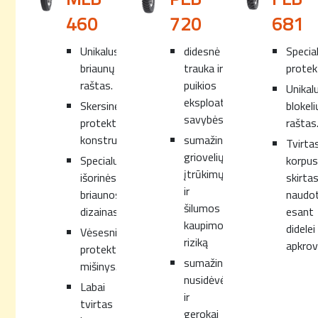
460
720
681
Unikalus
didesnė
Specia
briaunų
trauka ir
protek
raštas.
puikios
Unikal
eksploatacinės
Skersinė
blokeli
savybės
protektoriaus
raštas
konstrukcija.
sumažina
Tvirta
griovelių
Specialus
korpus
įtrūkimų
išorinės
skirta
ir
briaunos
naudot
šilumos
dizainas.
esant
kaupimosi
didelei
Vėsesnis
riziką
apkrov
protektoriaus
sumažina
mišinys.
nusidėvėjimą
Labai
ir
tvirtas
gerokai