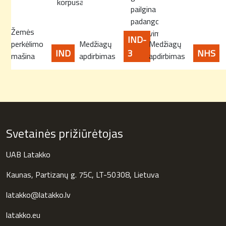
korpusas.
pailgina
padangos
Žemės
tarnavimo
IND-
perkėlimo
Medžiagų
Medžiagų
laiką
IND
3
NHS
mašina
apdirbimas
apdirbimas
Svetainės prižiūrėtojas
UAB Latakko
Kaunas, Partizanų g. 75C, LT-50308, Lietuva
latakko@latakko.lv
latakko.eu