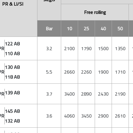
PR & LI/SI
Free rolling
Bar
10
25
40
50
122 A8
PR
3.2
2100
1790
1500
1350
110 A8
130 A8
PR
5.5
2660
2260
1900
1710
118 A8
139 A8
PR
3.7
3400
2890
2430
2190
145 A8
PR
3.6
4060
3450
2900
2610
132 A8