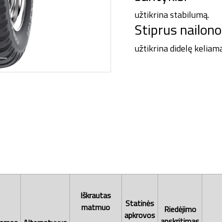
užtikrina stabilumą.
Stiprus nailono
užtikrina didelę keliamą
Iškrautas
Statinės
matmuo
Riedėjimo
apkrovos
apskritimas