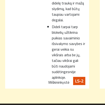
didelę trauką ir mažą
slydimą, kad būtų
taupiau vartojami
degalai.
Dideli tarpai tarp
blokelių užtikrina
puikias savaiminio
išsivalymo savybes ir
gerai veikia su
vikšrais arba be jų,
tačiau vikšrai gali
būti naudojami
sudėtingesnėje
aplinkoje.
LS-2
Miškininkystė