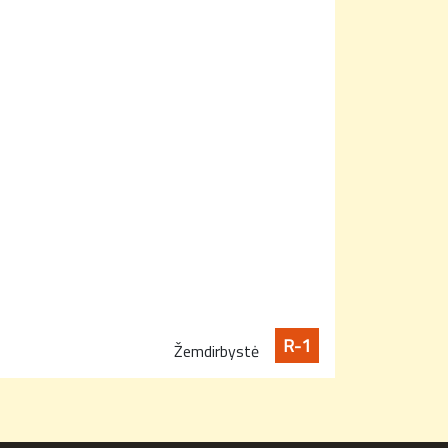
R-1
Žemdirbystė