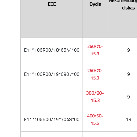
Rekomenduo
ECE
Dydis
diskas
260/70-
E11*106R00/18*6544*00
9
15.3
260/70-
E11*106R00/19*6907*00
9
15.3
300/80-
–
9
15.3
400/60-
E11*106R00/19*7048*00
13
15.5