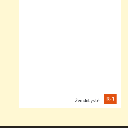
R-1
Žemdirbystė