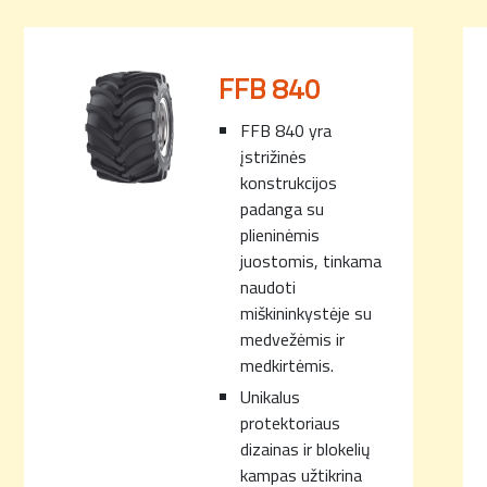
FFB 840
FFB 840 yra
įstrižinės
konstrukcijos
padanga su
plieninėmis
juostomis, tinkama
naudoti
miškininkystėje su
medvežėmis ir
medkirtėmis.
Unikalus
protektoriaus
dizainas ir blokelių
kampas užtikrina