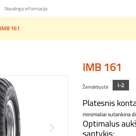
Naudinga informacija
IMB 161
IMB 161
I-2
Žemdirbystė
Platesnis konta
minimaliai sutankina di
Optimalus aukšč
santykis:
Next