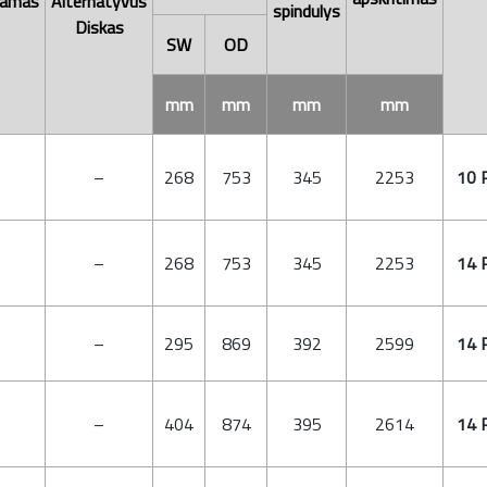
jamas
Alternatyvus
spindulys
Diskas
SW
OD
mm
mm
mm
mm
–
268
753
345
2253
10 
–
268
753
345
2253
14 
14 
–
295
869
392
2599
–
404
874
395
2614
14 