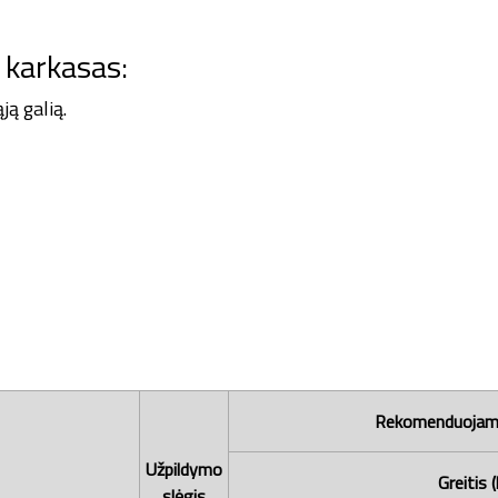
 karkasas:
ją galią.
Rekomenduojama
Užpildymo
Greitis 
slėgis