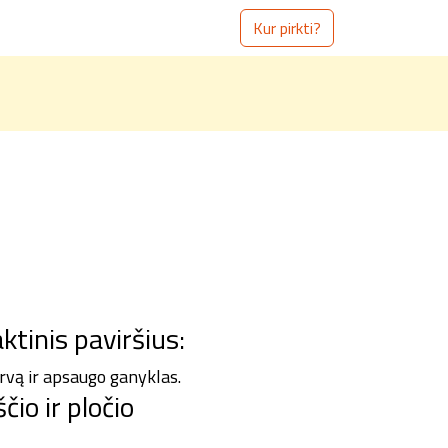
Kur pirkti?
ktinis paviršius:
rvą ir apsaugo ganyklas.
io ir pločio