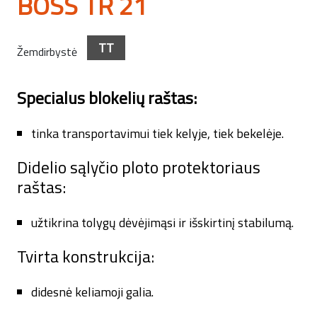
BOSS TR 21
TT
Žemdirbystė
Specialus blokelių raštas:
tinka transportavimui tiek kelyje, tiek bekelėje.
Didelio sąlyčio ploto protektoriaus
raštas:
užtikrina tolygų dėvėjimąsi ir išskirtinį stabilumą.
Tvirta konstrukcija:
didesnė keliamoji galia.