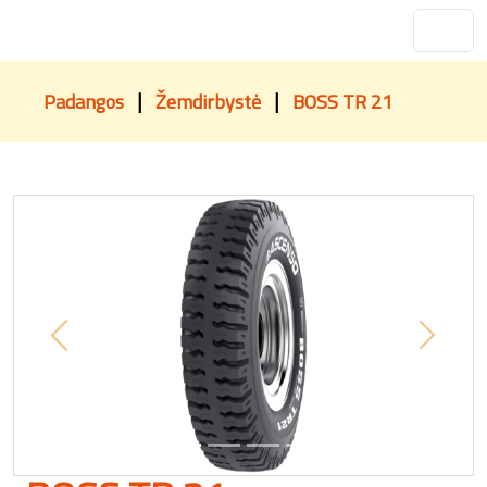
|
|
Padangos
Žemdirbystė
BOSS TR 21
Previous
Next