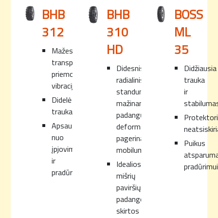
BHB
BHB
BOSS
312
310
ML
HD
35
Mažesnė
transporto
Didesnis
Didžiausia
priemonės
radialinis
trauka
vibracija.
standumas,
ir
Didelė
mažinantis
stabilumas
trauka.
padangų
Protektor
Apsauga
deformacijas,
neatsiskiri
nuo
pagerina
Puikus
įpjovimų
mobilumą.
atsparum
ir
Idealios
pradūrimui
pradūrimų.
mišrių
paviršių
padangos,
skirtos