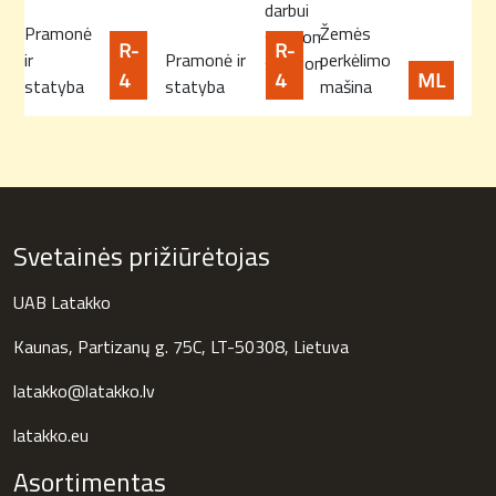
darbui
Pramonė
Žemės
sunkiomis
R-
R-
ir
Pramonė ir
perkėlimo
sąlygomis.
4
4
ML
statyba
statyba
mašina
Svetainės prižiūrėtojas
UAB Latakko
Kaunas, Partizanų g. 75C, LT-50308, Lietuva
latakko@latakko.lv
latakko.eu
Asortimentas