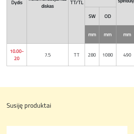
spindul
Dydis
TT/TL
diskas
SW
OD
mm
mm
mm
10.00-
7.5
TT
280
1080
490
20
Susiję produktai