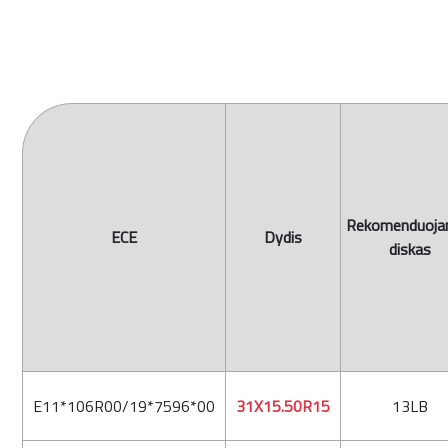
Rekomenduoj
ECE
Dydis
diskas
E11*106R00/19*7596*00
31X15.50R15
13LB