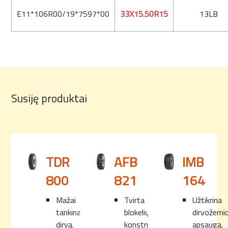
E11*106R00/19*7597*00
33X15.50R15
13LB
Susiję produktai
TDR
AFB
IMB
800
821
164
Mažai
Tvirta
Užtikrina
tankina
blokelių
dirvožemi
dirvą.
konstrukcija
apsaugą.