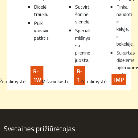
Didelė
Sutvirtinta
Tinka
trauka.
šoninė
naudoti
sienelė.
ir
Puiki
kelyje,
vairavimo
Specialus
ir
patirtis.
mišinys
bekelėje.
su
plienine
Sukurtas
juosta.
didelėms
apkrovom
R-
R-
vežti.
1W
1
IMP
Žemdirbystė
Miškininkystė
Žemdirbystė
Svetainės prižiūrėtojas