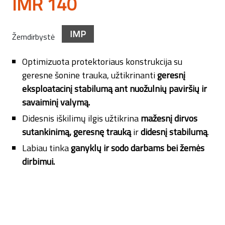
IMR 140
IMP
Žemdirbystė
Optimizuota protektoriaus konstrukcija su
geresne šonine trauka, užtikrinanti
geresnį
eksploatacinį stabilumą ant nuožulnių paviršių ir
savaiminį valymą.
Didesnis iškilimų ilgis užtikrina
mažesnį dirvos
sutankinimą, geresnę trauką
ir
didesnį stabilumą
.
Labiau tinka
ganyklų ir sodo darbams bei žemės
dirbimui.