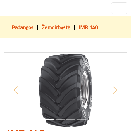
|
|
Padangos
Žemdirbystė
IMR 140
Previous
Next