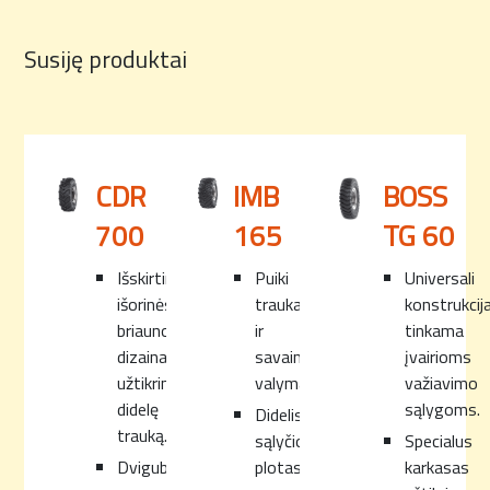
Susiję produktai
CDR
IMB
BOSS
700
165
TG 60
Išskirtinis
Puiki
Universali
išorinės
trauka
konstrukcija
briaunos
ir
tinkama
dizainas
savaiminis
įvairioms
užtikrina
valymas.
važiavimo
didelę
sąlygoms.
Didelis
trauką.
sąlyčio
Specialus
Dviguba
plotas
karkasas