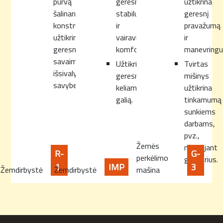
purvą
geresniam
užtikrina
šalinanti
stabilumui
geresnį
konstrukcija
ir
pravažumą
užtikrina
vairavimo
ir
geresnes
komfortui.
manevring
savaiminio
Užtikrina
Tvirtas
išsivalymo
geresnę
mišinys
savybes.
keliamąją
užtikrina
galią.
tinkamumą
sunkiems
darbams,
pvz.,
Žemės
naudojant
R-
G-
perkėlimo
greiderius.
1
IMP
3
Žemdirbystė
Žemdirbystė
mašina