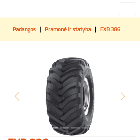
|
|
Padangos
Pramonė ir statyba
EXB 386
Previous
Next