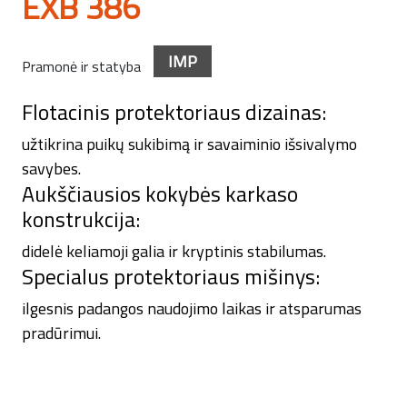
EXB 386
IMP
Pramonė ir statyba
Flotacinis protektoriaus dizainas:
užtikrina puikų sukibimą ir savaiminio išsivalymo
savybes.
Aukščiausios kokybės karkaso
konstrukcija:
didelė keliamoji galia ir kryptinis stabilumas.
Specialus protektoriaus mišinys:
ilgesnis padangos naudojimo laikas ir atsparumas
pradūrimui.