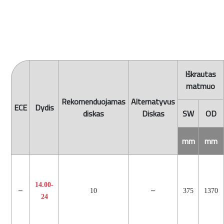
Iškrautas
matmuo
Rekomenduojamas
Alternatyvus
ECE
Dydis
diskas
Diskas
SW
OD
mm
mm
14.00-
–
–
10
375
1370
24