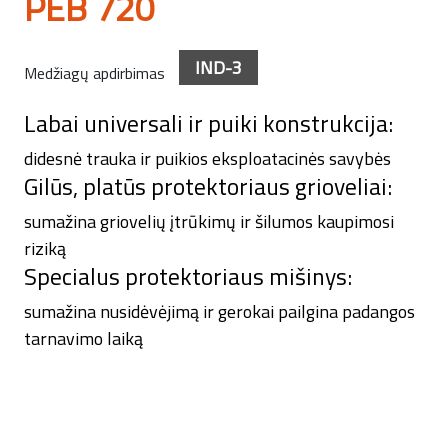
PEB 720
IND-3
Medžiagų apdirbimas
Labai universali ir puiki konstrukcija:
didesnė trauka ir puikios eksploatacinės savybės
Gilūs, platūs protektoriaus grioveliai:
sumažina griovelių įtrūkimų ir šilumos kaupimosi
riziką
Specialus protektoriaus mišinys:
sumažina nusidėvėjimą ir gerokai pailgina padangos
tarnavimo laiką