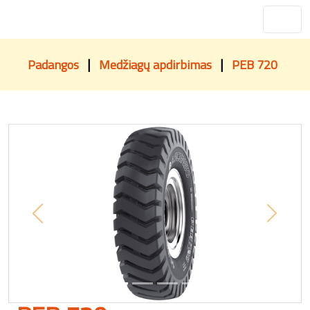
|
|
Padangos
Medžiagų apdirbimas
PEB 720
Previous
Next