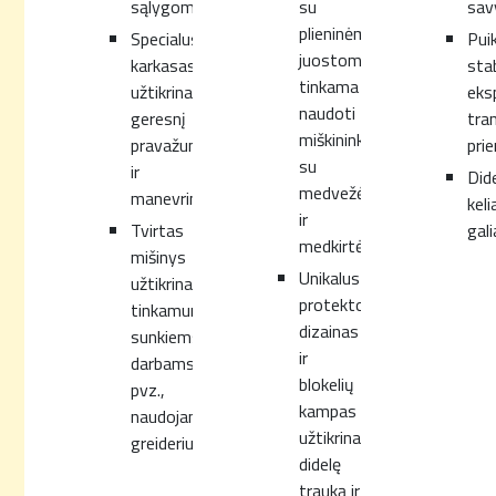
sąlygoms.
su
sav
plieninėmis
Specialus
Pui
juostomis,
karkasas
sta
tinkama
užtikrina
eks
naudoti
geresnį
tra
miškininkystėje
pravažumą
pri
su
ir
Did
medvežėmis
manevringumą.
keli
ir
Tvirtas
gali
medkirtėmis.
mišinys
Unikalus
užtikrina
protektoriaus
tinkamumą
dizainas
sunkiems
ir
darbams,
blokelių
pvz.,
kampas
naudojant
užtikrina
greiderius.
didelę
trauką ir