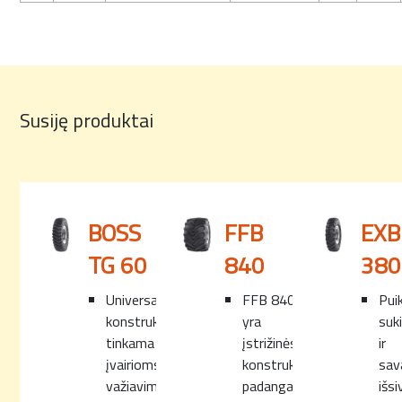
Susiję produktai
BOSS
FFB
EXB
TG 60
840
380
Universali
FFB 840
Pui
konstrukcija,
yra
suk
tinkama
įstrižinės
ir
įvairioms
konstrukcijos
sav
važiavimo
padanga
išs