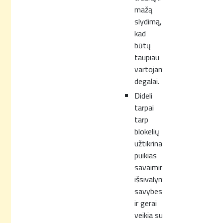
mažą
slydimą,
kad
būtų
taupiau
vartojami
degalai.
Dideli
tarpai
tarp
blokelių
užtikrina
puikias
savaiminio
išsivalymo
savybes
ir gerai
veikia su