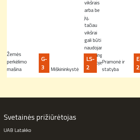
vikšrais
arba be
jų,
tačiau
vikšrai
gali būti
naudojami
Žemės
sudėtingesnėje
G-
LS-
E
perkėlimo
Pramonė ir
aplinkoje.
3
2
2
mašina
Miškininkystė
statyba
Svetainės prižiūrėtojas
UAB Latakko