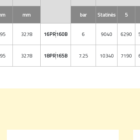
mm
mm
bar
Statinės
5
95
3278
16PR
160B
6
9040
6290
95
3278
18PR
165B
7.25
10340
7190