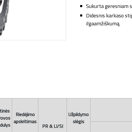
Sukurta geresniam su
Didesnis karkaso sti
ilgaamžiškumą.
tinės
Riedėjimo
Užpildymo
rovos
apskritimas
slėgis
ndulys
PR & LI/SI