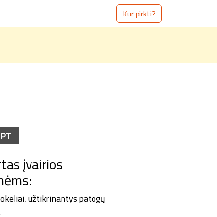
Kur pirkti?
PT
tas įvairios
kmėms:
lokeliai, užtikrinantys patogų
.