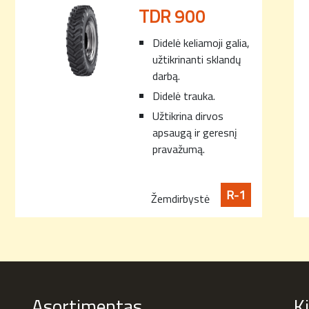
TDR 900
Didelė keliamoji galia,
užtikrinanti sklandų
darbą.
Didelė trauka.
Užtikrina dirvos
apsaugą ir geresnį
pravažumą.
R-1
Žemdirbystė
Asortimentas
K