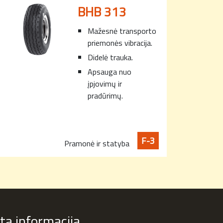
BHB 313
Mažesnė transporto
priemonės vibracija.
Didelė trauka.
Apsauga nuo
įpjovimų ir
pradūrimų.
F-3
Pramonė ir statyba
ita informacija