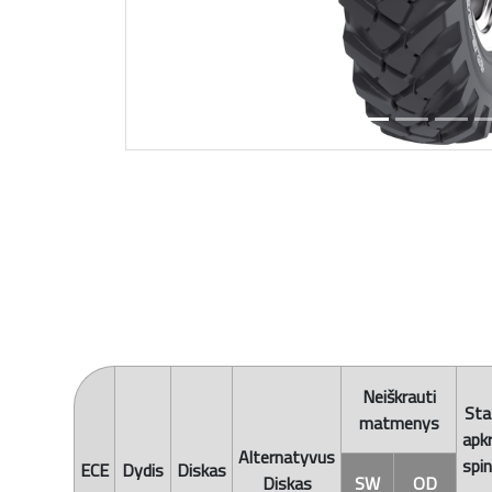
Neiškrauti
Sta
matmenys
apk
Alternatyvus
spi
ECE
Dydis
Diskas
Diskas
SW
OD