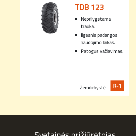
TDB 123
Neprilygstama
trauka.
Ilgesnis padangos
naudojimo laikas.
Patogus važiavimas.
R-1
Žemdirbystė
Svetainės prižiūrėtojas