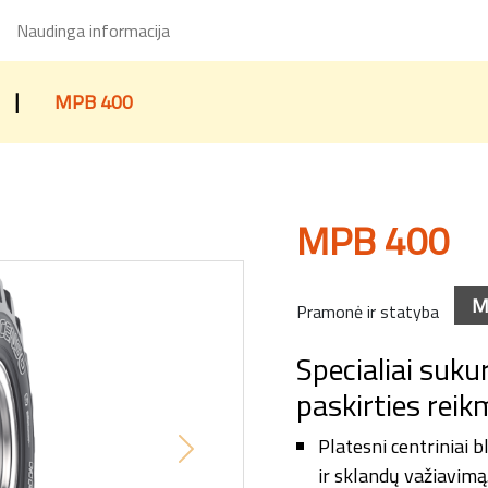
Naudinga informacija
|
MPB 400
MPB 400
M
Pramonė ir statyba
Specialiai sukur
paskirties rei
Platesni centriniai b
Next
ir sklandų važiavimą