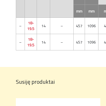
mm
mm
18-
–
14
–
457
1096
4
19.5
18-
–
14
–
457
1096
4
19.5
Susiję produktai