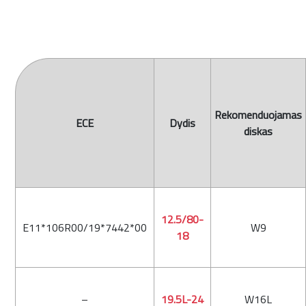
Rekomenduojamas
ECE
Dydis
diskas
12.5/80-
E11*106R00/19*7442*00
W9
18
–
19.5L-24
W16L