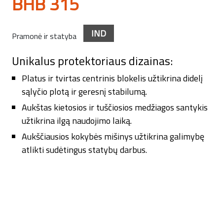
BHB 315
IND
Pramonė ir statyba
Unikalus protektoriaus dizainas:
Platus ir tvirtas centrinis blokelis užtikrina didelį
sąlyčio plotą ir geresnį stabilumą.
Aukštas kietosios ir tuščiosios medžiagos santykis
užtikrina ilgą naudojimo laiką.
Aukščiausios kokybės mišinys užtikrina galimybę
atlikti sudėtingus statybų darbus.