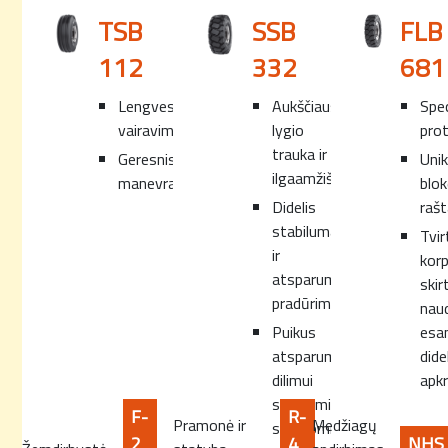
TSB
SSB
FLB
112
332
681
Lengvesnis
Aukščiausio
Spec
vairavimas.
lygio
prot
trauka ir
Geresnis
Unik
ilgaamžiškumas.
manevravimas.
blok
Didelis
rašt
stabilumas
Tvir
ir
kor
atsparumas
skir
pradūrimui.
nau
Puikus
esa
atsparumas
dide
dilimui
apkr
sunkiomis
F-
R-
Pramonė ir
Medžiagų
sąlygomis.
2
4
NHS