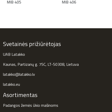
MIB 405
MIB 406
Svetainės prižiūrėtojas
UAB Latakko
Kaunas, Partizanų g. 75C, LT-50308, Lietuva
latakko@latakko.lv
latakko.eu
Asortimentas
Padangos žemės ūkio mašinoms