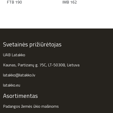
FTB 190
IMB 162
Svetainės prižiūrėtojas
UAB Latakko
Kaunas, Partizanų g. 75C, LT-50308, Lietuva
latakko@latakko.lv
latakko.eu
Asortimentas
Padangos žemės ūkio mašinoms