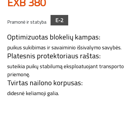
EXB 380
E-2
Pramonė ir statyba
Optimizuotas blokelių kampas:
puikus sukibimas ir savaiminio išsivalymo savybės.
Platesnis protektoriaus raštas:
suteikia puikų stabilumą eksploatuojant transporto
priemonę.
Tvirtas nailono korpusas:
didesnė keliamoji galia.