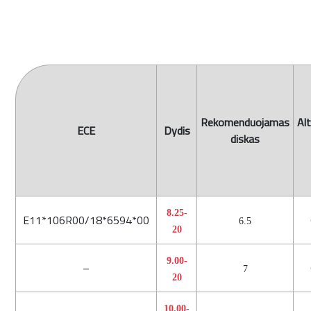
Rekomenduojamas
Al
ECE
Dydis
diskas
8.25-
E11*106R00/18*6594*00
6.5
20
9.00-
–
7
20
10.00-