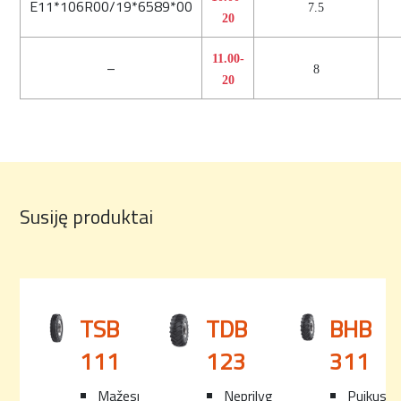
E11*106R00/19*6589*00
7.5
20
11.00-
–
8
20
Susiję produktai
TSB
TDB
BHB
111
123
311
Mažesnis
Neprilygstama
Puikus