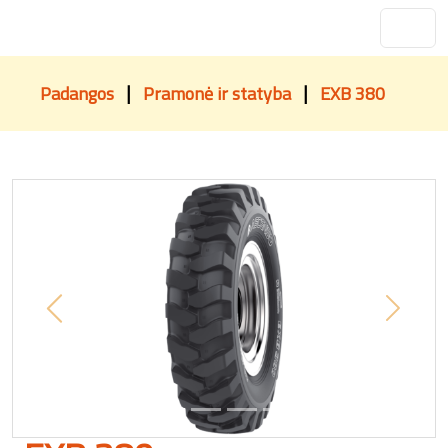
|
|
Padangos
Pramonė ir statyba
EXB 380
Previous
Next