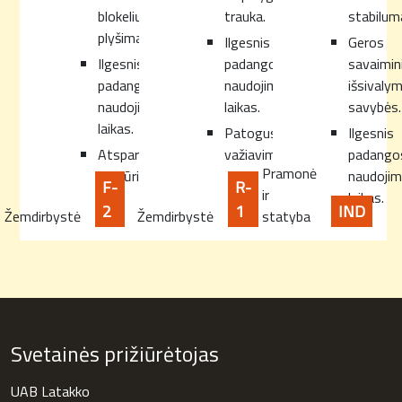
blokelių
trauka.
stabilum
plyšimas.
Ilgesnis
Geros
Ilgesnis
padangos
savaimin
padangos
naudojimo
išsivaly
naudojimo
laikas.
savybės.
laikas.
Patogus
Ilgesnis
Atsparumas
važiavimas.
padango
Pramonė
pradūrimui.
naudoji
F-
R-
ir
laikas.
2
1
IND
Žemdirbystė
Žemdirbystė
statyba
Svetainės prižiūrėtojas
UAB Latakko