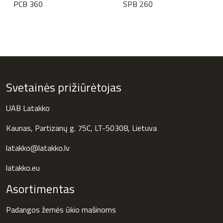
PCB 360
SPB 260
Svetainės prižiūrėtojas
UAB Latakko
Kaunas, Partizanų g. 75C, LT-50308, Lietuva
latakko@latakko.lv
latakko.eu
Asortimentas
Padangos žemės ūkio mašinoms